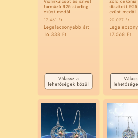
Violinkulcsot és szívet
Zöld cirkónia
formázó 925 sterling
díszített 925
ezüst medál
ezüst medál
Normál
Akciós
Normál
Ak
17.461 Ft
20.027 Ft
ár
Legalacsonyabb ár:
ár
ár
Legalacsony
ár
16.338 Ft
17.568 Ft
Válassz a
Válass
lehetőségek közül
lehetősége