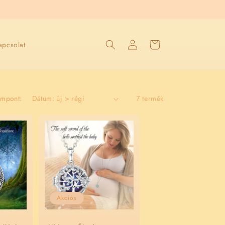
Bejelentkezés
Kosár
apcsolat
empont:
7 termék
Akciós