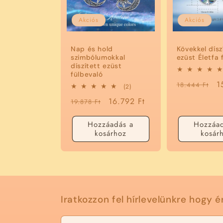
Akciós
Akciós
Nap és hold
Kövekkel dísz
szimbólumokkal
ezüst Életfa 
díszített ezüst
fülbevaló
Normál
A
1
18.444 Ft
2
(2)
összes
ár
á
Normál
Akciós
16.792 Ft
19.878 Ft
értékelés
ár
ár
Hozzáadás a
Hozzáad
kosárhoz
kosár
Iratkozzon fel hírlevelünkre hogy é