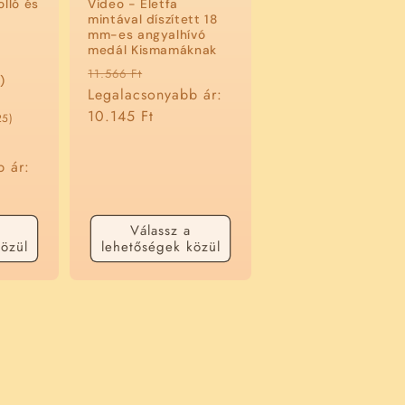
olló és
Video - Életfa
mintával díszített 18
mm-es angyalhívó
medál Kismamáknak
Normál
Akciós
11.566 Ft
)
ár
Legalacsonyabb ár:
ár
10.145 Ft
25
25)
összes
s
értékelés
b ár:
Válassz a
özül
lehetőségek közül