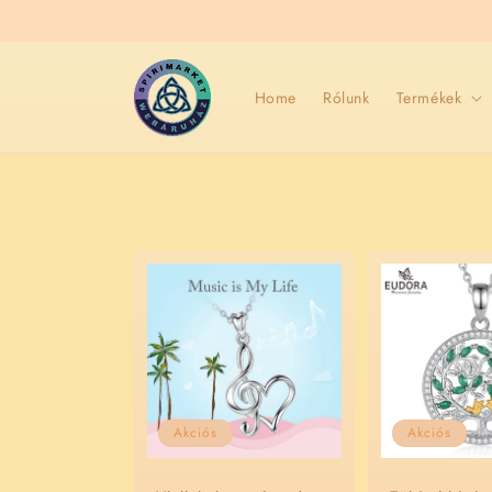
Ugrás a
tartalomhoz
Home
Rólunk
Termékek
Akciós
Akciós