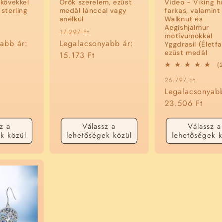
 kövekkel
Örök szerelem, ezüst
Video - Viking h
 sterling
medál lánccal vagy
farkas, valamint
anélkül
Walknut és
Aegishjalmur
ciós
Normál
Akciós
17.297 Ft
motívumokkal
abb ár:
ár
Legalacsonyabb ár:
ár
Yggdrasil (Életfa
ezüst medál
15.173 Ft
(
Normál
Akció
26.797 Ft
ár
Legalacsonyab
ár
23.506 Ft
z a
Válassz a
Válassz a
k közül
lehetőségek közül
lehetőségek k