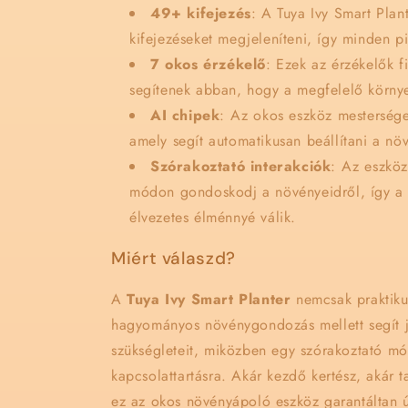
49+ kifejezés
: A Tuya Ivy Smart Pla
kifejezéseket megjeleníteni, így minden pi
7 okos érzékelő
: Ezek az érzékelők f
segítenek abban, hogy a megfelelő környe
AI chipek
: Az okos eszköz mesterséges
amely segít automatikusan beállítani a növ
Szórakoztató interakciók
: Az eszköz
módon gondoskodj a növényeidről, így a
élvezetes élménnyé válik.
Miért válaszd?
A
Tuya Ivy Smart Planter
nemcsak praktiku
hagyományos növénygondozás mellett segít 
szükségleteit, miközben egy szórakoztató mó
kapcsolattartásra. Akár kezdő kertész, akár
ez az okos növényápoló eszköz garantáltan ú