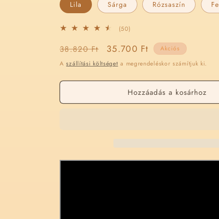
Lila
Sárga
Rózsaszín
Fe
50
(50)
összes
Normál
Akciós
35.700 Ft
38.820 Ft
értékelés
Akciós
ár
ár
A
szállítási költséget
a megrendeléskor számítjuk ki.
Hozzáadás a kosárhoz