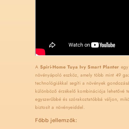
A
Spiri-Home Tuya Ivy Smart Planter
egy 
növényápoló eszköz, amely több mint 49 gazd
technológiákkal segíti a növények gondozásá
különböző érzékelő kombinációja lehetővé t
egyszerűbbé és szórakoztatóbbá váljon, mikö
biztosít a növényeiddel.
Főbb jellemzők: