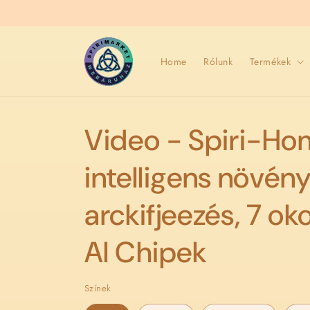
Ugrás a
tartalomhoz
Home
Rólunk
Termékek
Video - Spiri-Ho
intelligens növén
arckifjeezés, 7 ok
AI Chipek
Színek