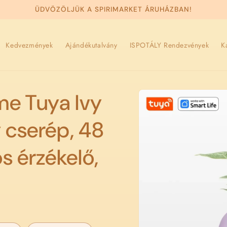
ÜDVÖZÖLJÜK A SPIRIMARKET ÁRUHÁZBAN!
Kedvezmények
Ajándékutalvány
ISPOTÁLY Rendezvények
K
Kihagyás, és
me Tuya Ivy
ugrás a
termékadatokra
y cserép, 48
os érzékelő,