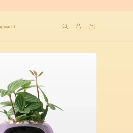
Kosár
Bejelentkezés
apcsolat