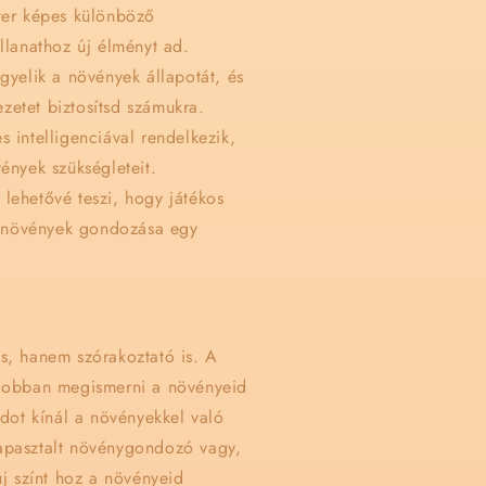
nter képes különböző
llanathoz új élményt ad.
igyelik a növények állapotát, és
zetet biztosítsd számukra.
 intelligenciával rendelkezik,
ények szükségleteit.
 lehetővé teszi, hogy játékos
 növények gondozása egy
s, hanem szórakoztató is. A
jobban megismerni a növényeid
dot kínál a növényekkel való
 tapasztalt növénygondozó vagy,
j színt hoz a növényeid