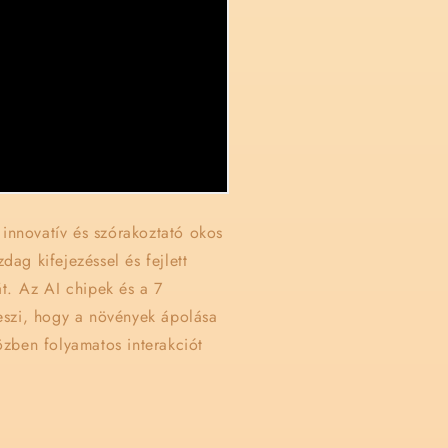
innovatív és szórakoztató okos
ag kifejezéssel és fejlett
t. Az AI chipek és a 7
eszi, hogy a növények ápolása
zben folyamatos interakciót